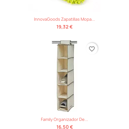
InnovaGoods Zapatillas Mopa...
19,32 €
favorite_border
Family Organizador De...
16,50 €