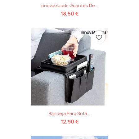
InnovaGoods Guantes De...
18,50 €
favorite_border
Bandeja Para Sofá...
12,90 €