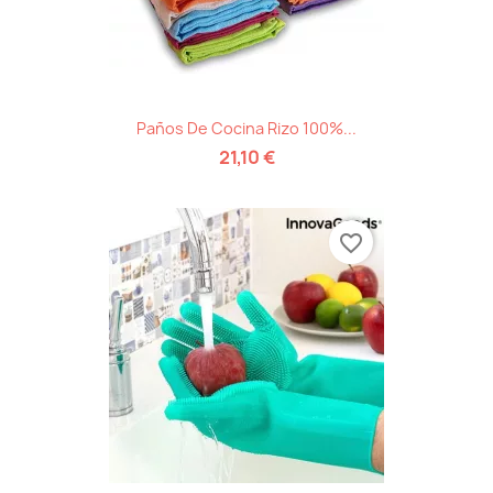
Paños De Cocina Rizo 100%...
21,10 €
favorite_border