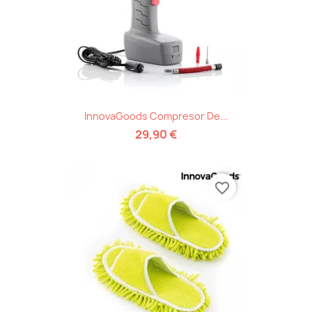
InnovaGoods Compresor De...
29,90 €
favorite_border