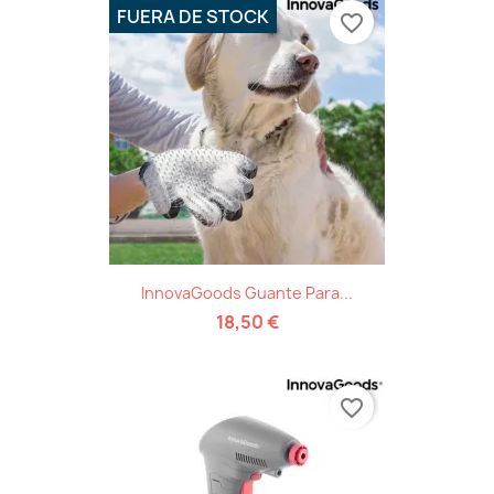
FUERA DE STOCK
favorite_border
InnovaGoods Guante Para...
18,50 €
favorite_border