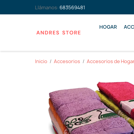
Llámanos:
683569481
HOGAR
ACC
Inicio
Accesorios
Accesorios de Hoga