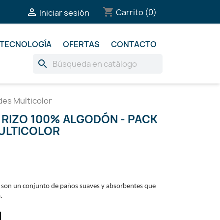
shopping_cart

Carrito
(0)
Iniciar sesión
TECNOLOGÍA
OFERTAS
CONTACTO
search
des Multicolor
 RIZO 100% ALGODÓN - PACK
MULTICOLOR
n son un conjunto de paños suaves y absorbentes que
.
l