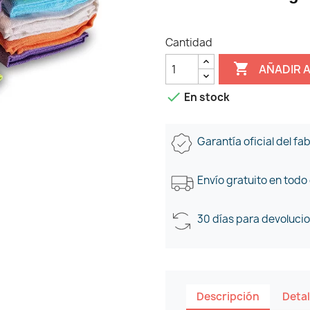
Cantidad

AÑADIR 

En stock
Garantía oficial del fa
Envío gratuito en todo
30 días para devoluci
Descripción
Detal