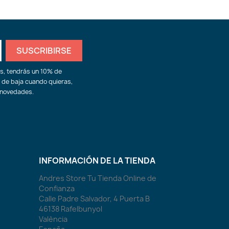
ás, tendrás un 10% de
 de baja cuando quieras,
 novedades.
INFORMACIÓN DE LA TIENDA
Andres Store Tu Tienda Online de
Confianza
Calle Padre Salvador, 4 Puerta B
46138 Rafelbunyol
València