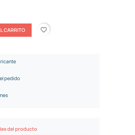
favorite_border
AL CARRITO
bricante
 el pedido
ones
les del producto