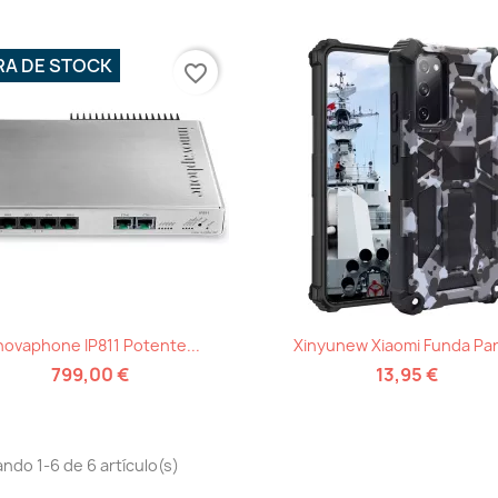
RA DE STOCK
favorite_border
Vista rápida
Vista rápida


novaphone IP811 Potente...
Xinyunew Xiaomi Funda Para
799,00 €
13,95 €
ndo 1-6 de 6 artículo(s)