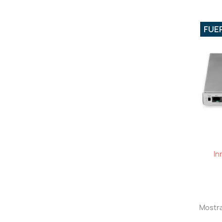
FUE
In
Mostra