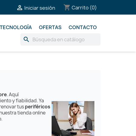
shopping_cart

Carrito
(0)
Iniciar sesión
TECNOLOGÍA
OFERTAS
CONTACTO
search
ore
. Aquí
nto y fiabilidad. Ya
 renovar tus
periféricos
 nuestra tienda online
o.