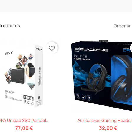
productos.
Ordenar 
favorite_border
Vista rápida
Vista rápida


PNY Unidad SSD Portátil...
Auriculares Gaming Headse
77,00 €
32,00 €