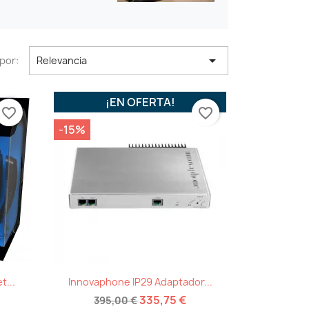

por:
Relevancia
¡EN OFERTA!
favorite_border
favorite_border
-15%
Vista rápida

t...
Innovaphone IP29 Adaptador...
335,75 €
395,00 €