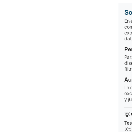
So
En 
com
exp
dat
Pe
Par
dis
fil
Au
La 
exc
y j
💡
Tes
téc