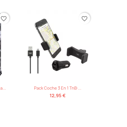
favorite_border
favorite_border
Vista rápida

...
Pack Coche 3 En 1 TnB:...
12,95 €