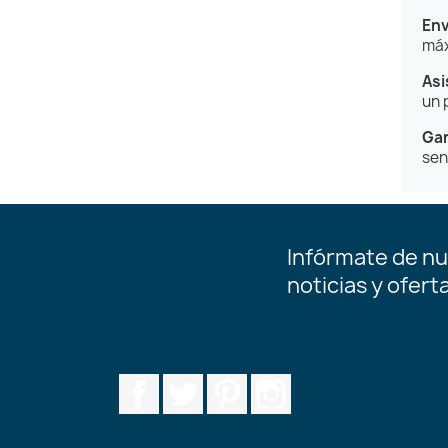
Env
máx
Asi
un 
Gar
sen
Infórmate de nu
noticias y ofert
Facebook
Twitter
Pinterest
Instagram