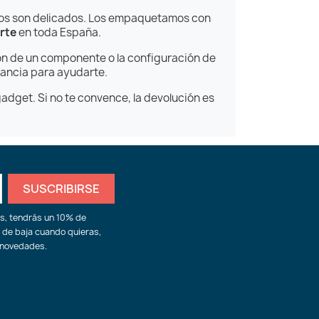
os son delicados. Los empaquetamos con
rte
en toda España.
ión de un componente o la configuración de
stancia para ayudarte.
adget. Si no te convence, la devolución es
ás, tendrás un 10% de
 de baja cuando quieras,
 novedades.