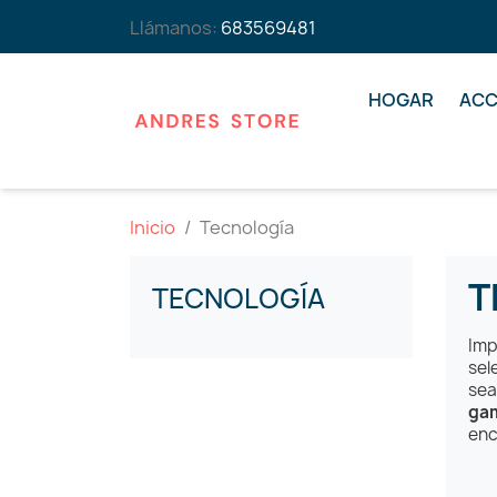
Llámanos:
683569481
HOGAR
ACC
Inicio
Tecnología
T
TECNOLOGÍA
Imp
sel
sea
ga
enc