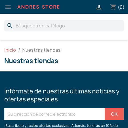
shopping_cart


(0)
search
Inicio
Nuestras tiendas
Nuestras tiendas
Infórmate de nuestras últimas noticias y
ofertas especiales
¡Suscríbete y recibe ofertas exclusivas! Además, tendrás un 10% de