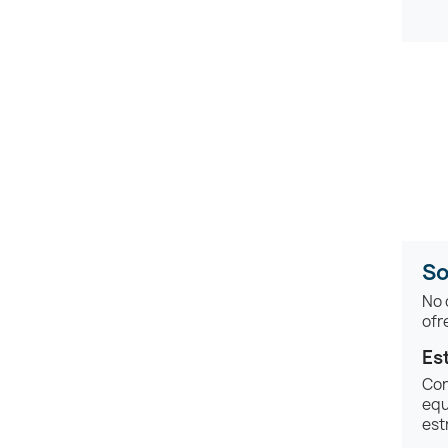
So
No 
ofr
Es
Con
equ
est