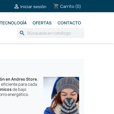
shopping_cart

Carrito
(0)
Iniciar sesión
TECNOLOGÍA
OFERTAS
CONTACTO
search
ión en Andres Store
.
 eficiente para cada
rmicos
de bajo
orro energético.