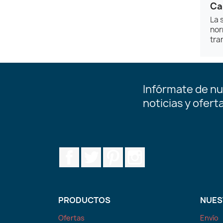
Ca
La 
nor
tra
Infórmate de nu
noticias y ofert
Facebook
Twitter
Pinterest
Instagram
PRODUCTOS
NUES
Ofertas
Envío