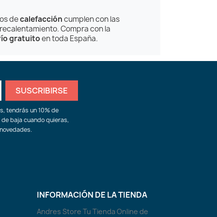
tos de
calefacción
cumplen con las
brecalentamiento. Compra con la
ío gratuito
en toda España.
ás, tendrás un 10% de
 de baja cuando quieras,
 novedades.
INFORMACIÓN DE LA TIENDA
Andres Store Tu Tienda Online de