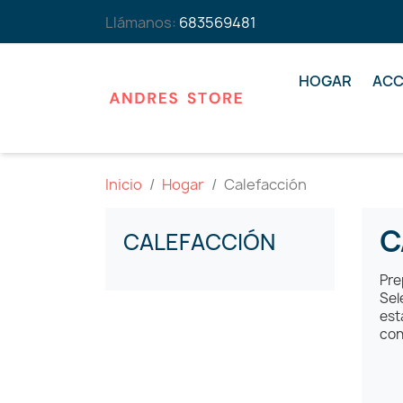
Llámanos:
683569481
HOGAR
ACC
Inicio
Hogar
Calefacción
C
CALEFACCIÓN
Pre
Sel
est
con